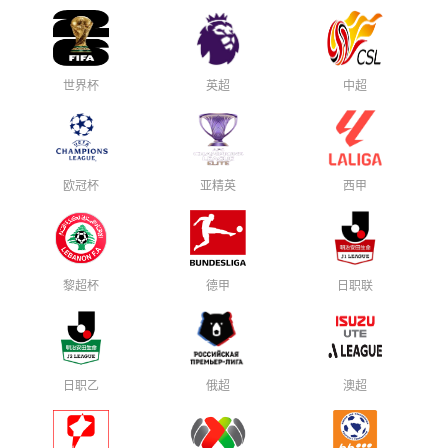
世界杯
英超
中超
欧冠杯
亚精英
西甲
黎超杯
德甲
日职联
日职乙
俄超
澳超