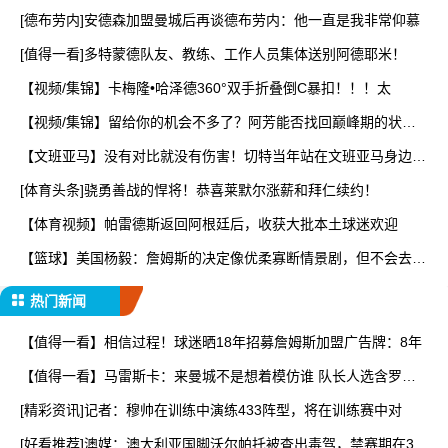
[德布劳内]安德森加盟曼城后再谈德布劳内：他一直是我非常仰慕
[值得一看]多特蒙德队友、教练、工作人员集体送别阿德耶米！
【视频/集锦】卡梅隆•哈泽德360°双手折叠倒C暴扣！！！太
【视频/集锦】留给你的机会不多了？阿芳能否找回巅峰期的状
态？
【文班亚马】没有对比就没有伤害！切特当年站在文班亚马身边，
看
[体育头条]骁勇善战的悍将！恭喜莱默尔涨薪和拜仁续约！
【体育视频】帕雷德斯返回阿根廷后，收获大批本土球迷欢迎
【篮球】美国杨毅：詹姆斯的决定像优柔寡断情景剧，但不会去热
火
热门新闻
【值得一看】相信过程！球迷晒18年招募詹姆斯加盟广告牌：8年
【值得一看】马雷斯卡：来曼城不是想着模仿谁 队长人选含罗德
里
[精彩资讯]记者：穆帅在训练中演练433阵型，将在训练赛中对
[好看推荐]澳媒：澳大利亚国脚沃尔帕托被查出毒驾，禁赛期在3