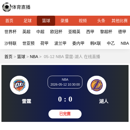
首页
足球
篮球
录播
视频
头条
其他比赛
世界杯
英超
中超
欧冠杯
亚精英
西甲
黎超杯
德甲
沙特联
世亚预
荷甲
波兰甲
委内甲
韩K联
中乙
NBA
首页
>
篮球
>
NBA
>
05-12 NBA 雷霆-湖人 在线直播
NBA
2026-05-12 10:30:00
0 : 0
雷霆
湖