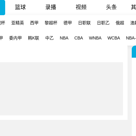
篮球
录播
视频
头条
冠杯
亚精英
西甲
黎超杯
德甲
日职联
日职乙
俄超
澳
甲
委内甲
韩K联
中乙
NBA
CBA
WNBA
WCBA
NBA