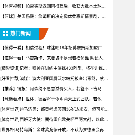
【体育视频】帕雷德斯返回阿根廷后，收获大批本土球迷
欢迎
【篮球】美国杨毅：詹姆斯的决定像优柔寡断情景剧，但
不会去热火
热门新闻
【值得一看】相信过程！球迷晒18年招募詹姆斯加盟广告
牌：8年
【值得一看】马雷斯卡：来曼城不是想着模仿谁 队长人选
含罗德里
[精彩资讯]记者：穆帅在训练中演练433阵型，将在训练赛
中对
[好看推荐]澳媒：澳大利亚国脚沃尔帕托被查出毒驾，禁赛
期在3
【推荐】镜报：阿森纳不愿意溢价买人，若签不下吉马良
斯该考虑斯
【球迷看点】世体：德容将于今明两天正式归队，若他手
术弗里克已
[体育世界]迪马济奥：都灵考虑签回36岁达米安，但可能等
到夏
[体育世界]西班牙大使：期待重启欧美杯西阿大战，以此向
梅西致
[世界杯]马特乌斯：金球奖竞争开放，不认为罗德里会再得