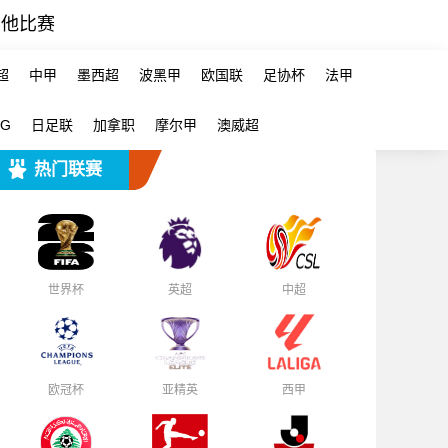
其他比赛
超
中甲
墨西超
波黑甲
欧国联
足协杯
法甲
-G
日足联
加拿职
摩尔甲
澳威超
热门联赛
世界杯
英超
中超
欧冠杯
亚精英
西甲