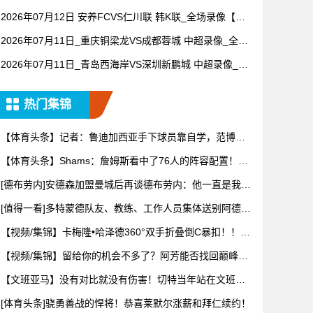
场回放】
2026年07月12日 安养FCVS仁川联 韩K联_全场录像【全
场回放】
2026年07月11日_重庆铜梁龙VS成都蓉城 中超录像_全场
录像【高清回放】
2026年07月11日_青岛西海岸VS深圳新鹏城 中超录像_全
场录像【视频集锦】
热门集锦
【体育头条】记者：鲁迪加西亚手下球员靠自学，范博梅
尔是更年轻
【体育头条】Shams：詹姆斯看中了76人的阵容配置！布
朗交
[德布劳内]安德森加盟曼城后再谈德布劳内：他一直是我非
常仰慕
[值得一看]多特蒙德队友、教练、工作人员集体送别阿德耶
米！
【视频/集锦】卡梅隆•哈泽德360°双手折叠倒C暴扣！！！
太
【视频/集锦】留给你的机会不多了？阿芳能否找回巅峰期
的状态？
【文班亚马】没有对比就没有伤害！切特当年站在文班亚
马身边，看
[体育头条]骁勇善战的悍将！恭喜莱默尔涨薪和拜仁续约！