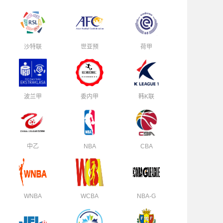
沙特联
世亚预
荷甲
波兰甲
委内甲
韩K联
中乙
NBA
CBA
WNBA
WCBA
NBA-G