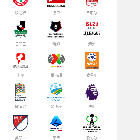
黎超杯
德甲
日职联
日职乙
俄超
澳超
中甲
墨西超
波黑甲
欧国联
足协杯
法甲
美职业
意甲
欧协联