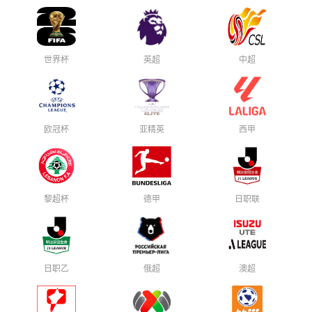
世界杯
英超
中超
欧冠杯
亚精英
西甲
黎超杯
德甲
日职联
日职乙
俄超
澳超