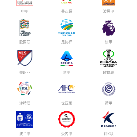
中甲
墨西超
波黑甲
欧国联
足协杯
法甲
美职业
意甲
欧协联
沙特联
世亚预
荷甲
波兰甲
委内甲
韩K联