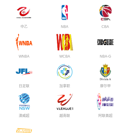
中乙
NBA
CBA
WNBA
WCBA
NBA-G
日足联
加拿职
摩尔甲
澳威超
越南联
阿联酋超