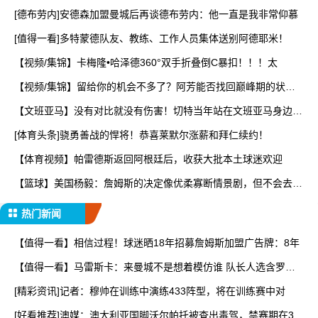
[德布劳内]安德森加盟曼城后再谈德布劳内：他一直是我非常仰慕
[值得一看]多特蒙德队友、教练、工作人员集体送别阿德耶米！
【视频/集锦】卡梅隆•哈泽德360°双手折叠倒C暴扣！！！太
【视频/集锦】留给你的机会不多了？阿芳能否找回巅峰期的状
态？
【文班亚马】没有对比就没有伤害！切特当年站在文班亚马身边，
看
[体育头条]骁勇善战的悍将！恭喜莱默尔涨薪和拜仁续约！
【体育视频】帕雷德斯返回阿根廷后，收获大批本土球迷欢迎
【篮球】美国杨毅：詹姆斯的决定像优柔寡断情景剧，但不会去热
火
热门新闻
【值得一看】相信过程！球迷晒18年招募詹姆斯加盟广告牌：8年
【值得一看】马雷斯卡：来曼城不是想着模仿谁 队长人选含罗德
里
[精彩资讯]记者：穆帅在训练中演练433阵型，将在训练赛中对
[好看推荐]澳媒：澳大利亚国脚沃尔帕托被查出毒驾，禁赛期在3