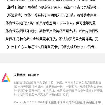
【推荐】镜报：阿森纳不愿意溢价买人，若签不下吉马良斯该考虑
斯
【球迷看点】世体：德容将于今明两天正式归队，若他手术弗里克
已
[体育世界]迪马济奥：都灵考虑签回36岁达米安，但可能等到夏
[体育世界]西班牙大使：期待重启欧美杯西阿大战，以此向梅西致
[世界杯]马特乌斯：金球奖竞争开放，不认为罗德里会再得奖，更
【广州】广东去年通过交易得到麦考尔的优先续约权 如今后者自
由
友情链接:
网站地图
球球直播球球直播平台提供中超、英超、西甲等多联赛免费高清视频直
播,支持无插件流畅播放。涵盖赛前分析、比赛实况、赛后集锦与数据统
计,更新及时覆盖全面。支持手机、电脑多端使用,带来极致流畅的观赛体
验,为球迷呈现每一场高水平比赛的精彩瞬间。
Copyright © 2018-2024 球球直播,球球体育,免费视频直播,英超直播,中