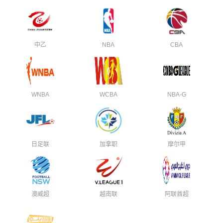
中乙
NBA
CBA
WNBA
WCBA
NBA-G
日足联
加拿职
摩尔甲
澳威超
越南联
阿联酋超