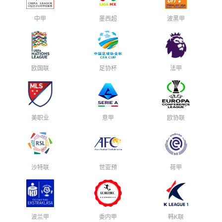
中甲
墨西超
波黑甲
欧国联
足协杯
法甲
美职业
意甲
欧协联
沙特联
世亚预
荷甲
波兰甲
委内甲
韩K联