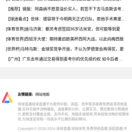
【推荐】镜报：阿森纳不愿意溢价买人，若签不下吉马良斯该考虑
斯
【球迷看点】世体：德容将于今明两天正式归队，若他手术弗里克
已
[体育世界]迪马济奥：都灵考虑签回36岁达米安，但可能等到夏
[体育世界]西班牙大使：期待重启欧美杯西阿大战，以此向梅西致
[世界杯]马特乌斯：金球奖竞争开放，不认为罗德里会再得奖，更
【广州】广东去年通过交易得到麦考尔的优先续约权 如今后者自
由
友情链接:
网站地图
球球直播球球直播平台提供中超、英超、西甲等多联赛免费高清视频直
播,支持无插件流畅播放。涵盖赛前分析、比赛实况、赛后集锦与数据统
计,更新及时覆盖全面。支持手机、电脑多端使用,带来极致流畅的观赛体
验,为球迷呈现每一场高水平比赛的精彩瞬间。
Copyright © 2018-2024 球球直播,球球体育,免费视频直播,英超直播,中