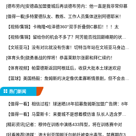
[德布劳内]安德森加盟曼城后再谈德布劳内：他一直是我非常仰慕
[值得一看]多特蒙德队友、教练、工作人员集体送别阿德耶米！
【视频/集锦】卡梅隆•哈泽德360°双手折叠倒C暴扣！！！太
【视频/集锦】留给你的机会不多了？阿芳能否找回巅峰期的状
态？
【文班亚马】没有对比就没有伤害！切特当年站在文班亚马身边，
看
[体育头条]骁勇善战的悍将！恭喜莱默尔涨薪和拜仁续约！
【体育视频】帕雷德斯返回阿根廷后，收获大批本土球迷欢迎
【篮球】美国杨毅：詹姆斯的决定像优柔寡断情景剧，但不会去热
火
热门新闻
【值得一看】相信过程！球迷晒18年招募詹姆斯加盟广告牌：8年
【值得一看】马雷斯卡：来曼城不是想着模仿谁 队长人选含罗德
里
[精彩资讯]记者：穆帅在训练中演练433阵型，将在训练赛中对
[好看推荐]澳媒：澳大利亚国脚沃尔帕托被查出毒驾，禁赛期在3