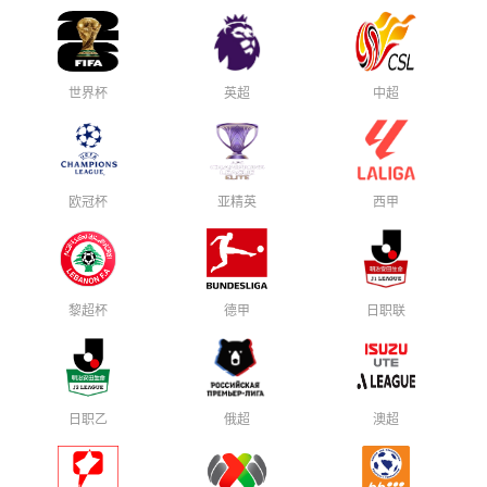
世界杯
英超
中超
欧冠杯
亚精英
西甲
黎超杯
德甲
日职联
日职乙
俄超
澳超