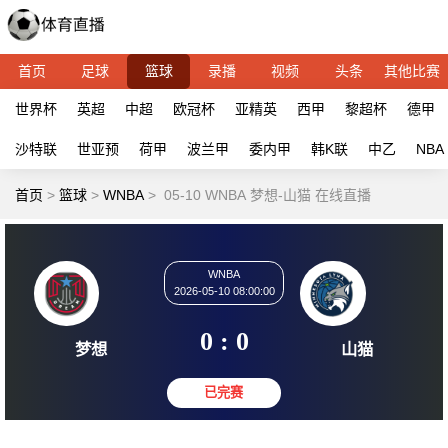
首页
足球
篮球
录播
视频
头条
其他比赛
世界杯
英超
中超
欧冠杯
亚精英
西甲
黎超杯
德甲
沙特联
世亚预
荷甲
波兰甲
委内甲
韩K联
中乙
NBA
首页
>
篮球
>
WNBA
>
05-10 WNBA 梦想-山猫 在线直播
WNBA
2026-05-10 08:00:00
0 : 0
梦想
山