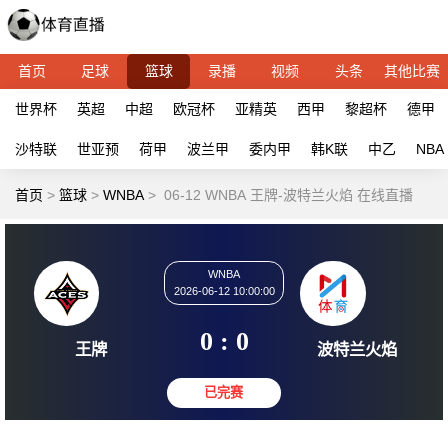
首页
足球
篮球
录播
视频
头条
其他比赛
世界杯
英超
中超
欧冠杯
亚精英
西甲
黎超杯
德甲
沙特联
世亚预
荷甲
波兰甲
委内甲
韩K联
中乙
NBA
首页
>
篮球
>
WNBA
>
06-12 WNBA 王牌-波特兰火焰 在线直播
WNBA
2026-06-12 10:00:00
0 : 0
王牌
波特兰