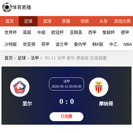
首页
足球
篮球
录播
视频
头条
其他比赛
世界杯
英超
中超
欧冠杯
亚精英
西甲
黎超杯
德甲
沙特联
世亚预
荷甲
波兰甲
委内甲
韩K联
中乙
NBA
首页
>
足球
>
法甲
>
05-11 法甲 里尔-摩纳哥 在线直播
法甲
2026-05-11 03:00:00
0 : 0
里尔
摩纳