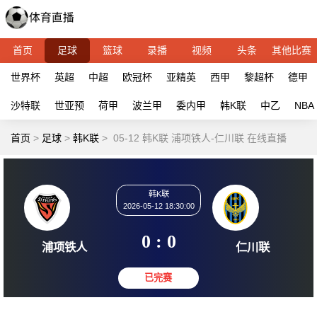
首页
足球
篮球
录播
视频
头条
其他比赛
世界杯
英超
中超
欧冠杯
亚精英
西甲
黎超杯
德甲
沙特联
世亚预
荷甲
波兰甲
委内甲
韩K联
中乙
NBA
首页
>
足球
>
韩K联
>
05-12 韩K联 浦项铁人-仁川联 在线直播
韩K联
2026-05-12 18:30:00
0 : 0
浦项铁人
仁川