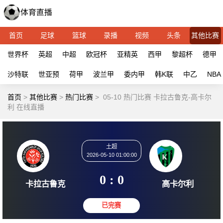
首页
足球
篮球
录播
视频
头条
其他比赛
世界杯
英超
中超
欧冠杯
亚精英
西甲
黎超杯
德甲
沙特联
世亚预
荷甲
波兰甲
委内甲
韩K联
中乙
NBA
首页
>
其他比赛
>
热门比赛
>
05-10 热门比赛 卡拉古鲁克-高卡尔
利 在线直播
土超
2026-05-10 01:00:00
0 : 0