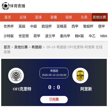
首页
足球
篮球
录播
视频
头条
其他比赛
世界杯
英超
中超
欧冠杯
亚精英
西甲
黎超杯
德甲
沙特联
世亚预
荷甲
波兰甲
委内甲
韩K联
中乙
NBA
首页
>
其他比赛
>
希腊超
>
05-10 希腊超 OFI克里特-阿里斯 在线
直播
希腊超
2026-05-10 22:00:00
0 : 0