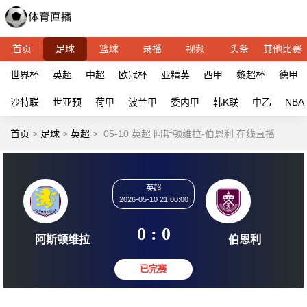
首页
足球
篮球
录播
视频
头条
其他比赛
世界杯
英超
中超
欧冠杯
亚精英
西甲
黎超杯
德甲
沙特联
世亚预
荷甲
波兰甲
委内甲
韩K联
中乙
NBA
首页
>
足球
>
英超
>
05-10 英超 阿斯顿维拉-伯恩利 在线直播
英超
2026-05-10 21:00:00
0 : 0
阿斯顿维拉
伯恩