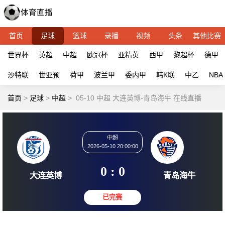
首页
足球
篮球
录播
视频
头条
其他比赛
世界杯
英超
中超
欧冠杯
亚精英
西甲
黎超杯
德甲
沙特联
世亚预
荷甲
波兰甲
委内甲
韩K联
中乙
NBA
首页
>
足球
>
中超
>
05-10 中超 大连英博-青岛海牛 在线直播
中超
2026-05-10 20:00:00
0 : 0
大连英博
青岛