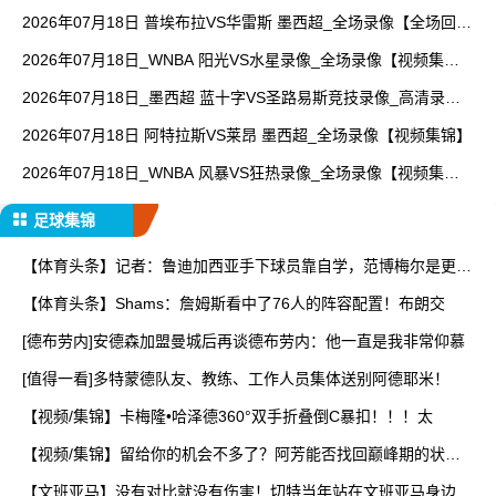
回放】
2026年07月18日 普埃布拉VS华雷斯 墨西超_全场录像【全场回
放】
2026年07月18日_WNBA 阳光VS水星录像_全场录像【视频集
锦】
2026年07月18日_墨西超 蓝十字VS圣路易斯竞技录像_高清录像
【全场回放】
2026年07月18日 阿特拉斯VS莱昂 墨西超_全场录像【视频集锦】
2026年07月18日_WNBA 风暴VS狂热录像_全场录像【视频集
锦】
足球集锦
【体育头条】记者：鲁迪加西亚手下球员靠自学，范博梅尔是更年
轻
【体育头条】Shams：詹姆斯看中了76人的阵容配置！布朗交
[德布劳内]安德森加盟曼城后再谈德布劳内：他一直是我非常仰慕
[值得一看]多特蒙德队友、教练、工作人员集体送别阿德耶米！
【视频/集锦】卡梅隆•哈泽德360°双手折叠倒C暴扣！！！太
【视频/集锦】留给你的机会不多了？阿芳能否找回巅峰期的状
态？
【文班亚马】没有对比就没有伤害！切特当年站在文班亚马身边，